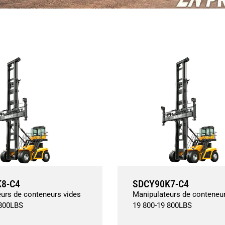
8-C4
SDCY90K7-C4
urs de conteneurs vides
Manipulateurs de conteneur
800
LBS
19 800
-
19 800
LBS