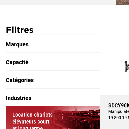
Filtres
Marques
Capacité
Catégories
Industries
SDCY90K
Manipulate
Location chariots
19 800
-
19 
élévateurs court
et long terme