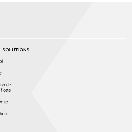
SOLUTIONS
té
e
ion de
flotte
omie
tion