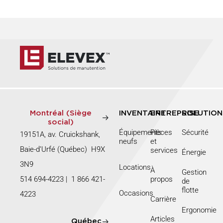
Montréal (Siège
INVENTAIRE
ENTREPRISE
SOLUTION
social)
Équipements
Pièces
Sécurité
19151A, av. Cruickshank,
neufs
et
Baie-d’Urfé (Québec) H9X
services
Énergie
3N9
Locations
À
Gestion
514 694-4223
|
1 866 421-
propos
de
flotte
Occasions
4223
Carrière
Ergonomie
Articles
Québec