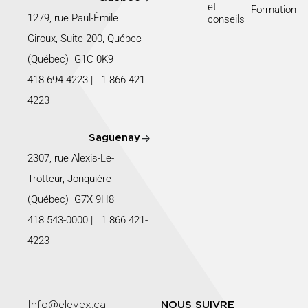
et
Formation
1279, rue Paul-Émile
conseils
Giroux, Suite 200, Québec
(Québec) G1C 0K9
418 694-4223
|
1 866 421-
4223
Saguenay
2307, rue Alexis-Le-
Trotteur, Jonquière
(Québec) G7X 9H8
418 543-0000
|
1 866 421-
4223
Info@elevex.ca
NOUS SUIVRE