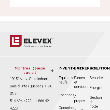
Montréal (Siège
INVENTAIRE
ENTREPRISE
SOLUTION
social)
Équipements
Pièces
Sécurité
19151A, av. Cruickshank,
neufs
et
Baie-d’Urfé (Québec) H9X
services
Énergie
3N9
Locations
À
Gestion
514 694-4223
|
1 866 421-
propos
de
flotte
Occasions
4223