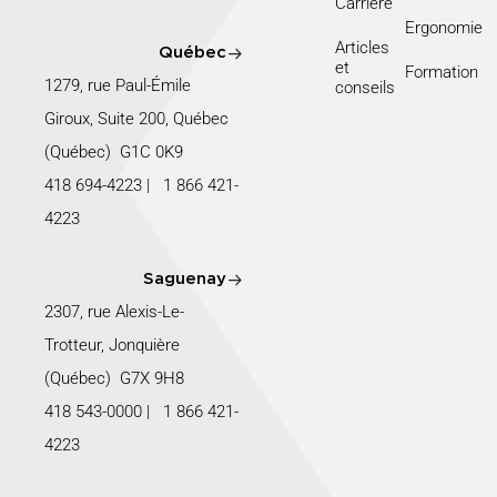
Carrière
Ergonomie
Articles
Québec
et
Formation
1279, rue Paul-Émile
conseils
Giroux, Suite 200, Québec
(Québec) G1C 0K9
418 694-4223
|
1 866 421-
4223
Saguenay
2307, rue Alexis-Le-
Trotteur, Jonquière
(Québec) G7X 9H8
418 543-0000
|
1 866 421-
4223