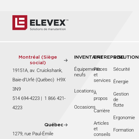
Montréal (Siège
INVENTAIRE
ENTREPRISE
SOLUTION
social)
Équipements
Pièces
Sécurité
19151A, av. Cruickshank,
neufs
et
Baie-d’Urfé (Québec) H9X
services
Énergie
3N9
Locations
À
Gestion
514 694-4223
|
1 866 421-
propos
de
flotte
Occasions
4223
Carrière
Ergonomie
Articles
Québec
et
Formation
1279, rue Paul-Émile
conseils