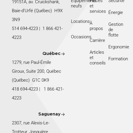
Équipements
Pièces
Sécurité
19151A, av. Cruickshank,
neufs
et
Baie-d’Urfé (Québec) H9X
services
Énergie
3N9
Locations
À
Gestion
514 694-4223
|
1 866 421-
propos
de
flotte
Occasions
4223
Carrière
Ergonomie
Articles
Québec
et
Formation
1279, rue Paul-Émile
conseils
Giroux, Suite 200, Québec
(Québec) G1C 0K9
418 694-4223
|
1 866 421-
4223
Saguenay
2307, rue Alexis-Le-
Trotteur, Jonquière