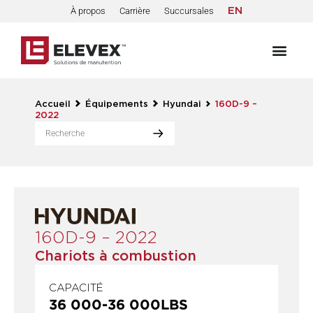
À propos
Carrière
Succursales
EN
Accueil
Équipements
Hyundai
160D-9 –
2022
160D-9 – 2022
Chariots à combustion
CAPACITÉ
36 000
-
36 000
LBS