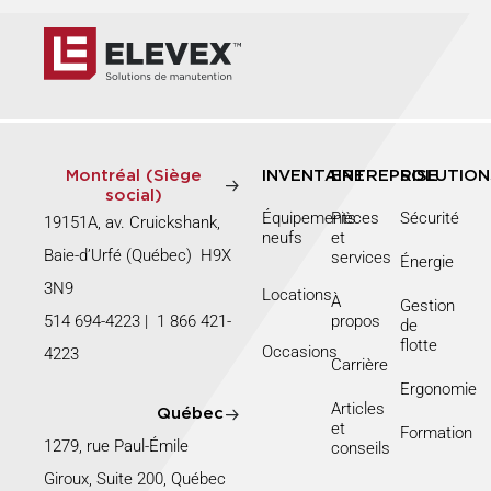
Montréal (Siège
INVENTAIRE
ENTREPRISE
SOLUTION
social)
Équipements
Pièces
Sécurité
19151A, av. Cruickshank,
neufs
et
Baie-d’Urfé (Québec) H9X
services
Énergie
3N9
Locations
À
Gestion
514 694-4223
|
1 866 421-
propos
de
flotte
Occasions
4223
Carrière
Ergonomie
Articles
Québec
et
Formation
1279, rue Paul-Émile
conseils
Giroux, Suite 200, Québec