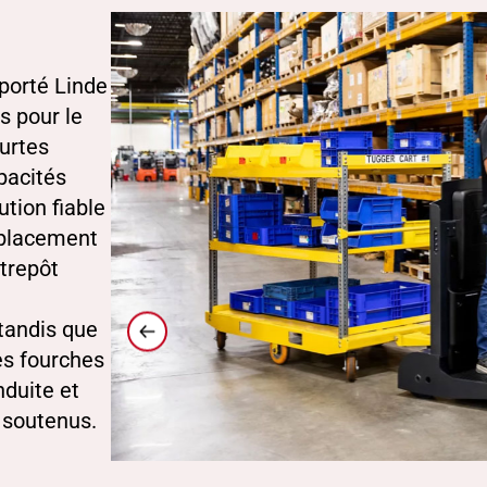
porté Linde
s pour le
ourtes
pacités
ution fiable
éplacement
trepôt
 tandis que
es fourches
nduite et
l soutenus.