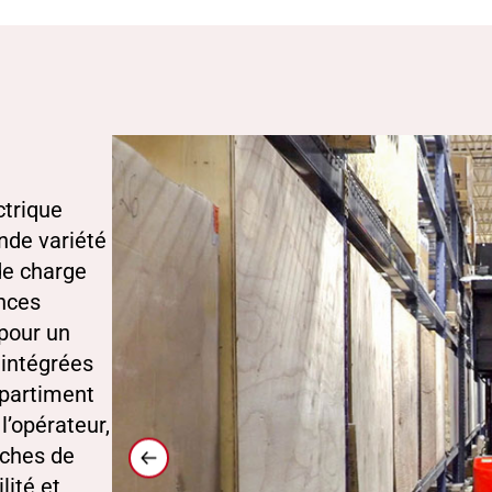
ctrique
nde variété
de charge
ances
 pour un
 intégrées
partiment
l’opérateur,
âches de
lité et