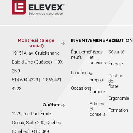
Montréal (Siège
INVENTAIRE
ENTREPRISE
SOLUTION
social)
Équipements
Pièces
Sécurité
19151A, av. Cruickshank,
neufs
et
Baie-d’Urfé (Québec) H9X
services
Énergie
3N9
Locations
À
Gestion
514 694-4223
|
1 866 421-
propos
de
flotte
Occasions
4223
Carrière
Ergonomie
Articles
Québec
et
Formation
1279, rue Paul-Émile
conseils
Giroux, Suite 200, Québec
(Québec) G1C 0K9