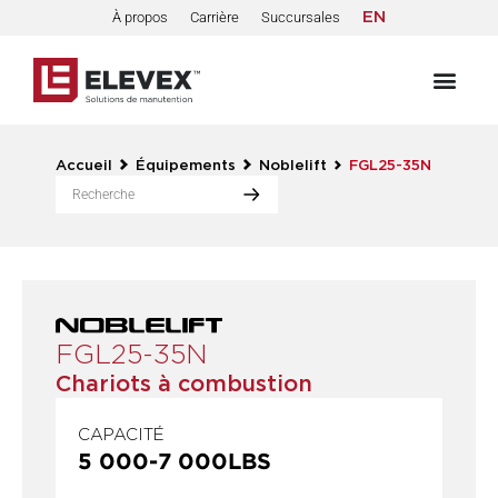
À propos
Carrière
Succursales
EN
Accueil
Équipements
Noblelift
FGL25-35N
FGL25-35N
Chariots à combustion
CAPACITÉ
5 000
-
7 000
LBS