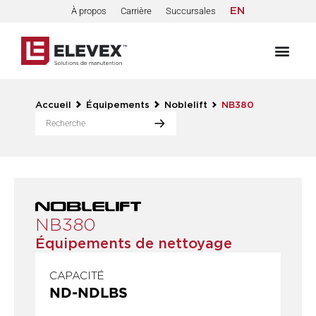
À propos
Carrière
Succursales
EN
Accueil
Équipements
Noblelift
NB380
NB380
Équipements de nettoyage
CAPACITÉ
ND
-
ND
LBS