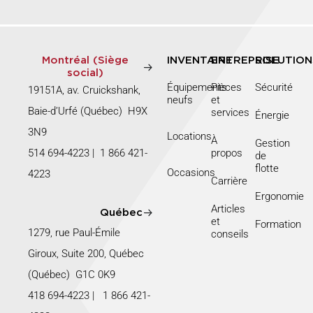
Montréal (Siège
INVENTAIRE
ENTREPRISE
SOLUTION
social)
Équipements
Pièces
Sécurité
19151A, av. Cruickshank,
neufs
et
Baie-d’Urfé (Québec) H9X
services
Énergie
3N9
Locations
À
Gestion
514 694-4223
|
1 866 421-
propos
de
flotte
Occasions
4223
Carrière
Ergonomie
Articles
Québec
et
Formation
1279, rue Paul-Émile
conseils
Giroux, Suite 200, Québec
(Québec) G1C 0K9
418 694-4223
|
1 866 421-