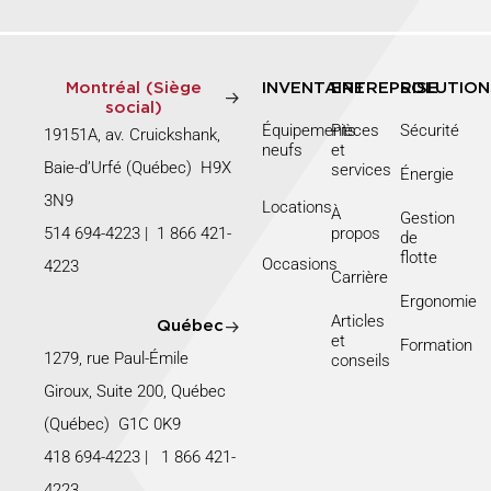
Montréal (Siège
INVENTAIRE
ENTREPRISE
SOLUTION
social)
Équipements
Pièces
Sécurité
19151A, av. Cruickshank,
neufs
et
Baie-d’Urfé (Québec) H9X
services
Énergie
3N9
Locations
À
Gestion
514 694-4223
|
1 866 421-
propos
de
flotte
Occasions
4223
Carrière
Ergonomie
Articles
Québec
et
Formation
1279, rue Paul-Émile
conseils
Giroux, Suite 200, Québec
(Québec) G1C 0K9
418 694-4223
|
1 866 421-
4223