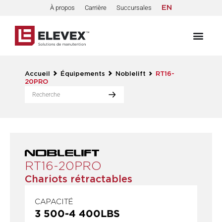
À propos
Carrière
Succursales
EN
Accueil
Équipements
Noblelift
RT16-
20PRO
RT16-20PRO
Chariots rétractables
CAPACITÉ
3 500
-
4 400
LBS