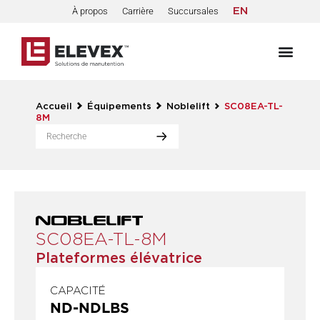
À propos
Carrière
Succursales
EN
Accueil
Équipements
Noblelift
SC08EA-TL-
8M
SC08EA-TL-8M
Plateformes élévatrice
CAPACITÉ
ND
-
ND
LBS