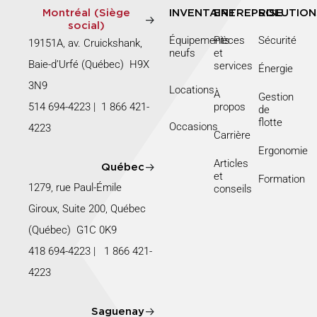
Montréal (Siège
INVENTAIRE
ENTREPRISE
SOLUTION
social)
Équipements
Pièces
Sécurité
19151A, av. Cruickshank,
neufs
et
Baie-d’Urfé (Québec) H9X
services
Énergie
3N9
Locations
À
Gestion
514 694-4223
|
1 866 421-
propos
de
flotte
Occasions
4223
Carrière
Ergonomie
Articles
Québec
et
Formation
1279, rue Paul-Émile
conseils
Giroux, Suite 200, Québec
(Québec) G1C 0K9
418 694-4223
|
1 866 421-
4223
Saguenay