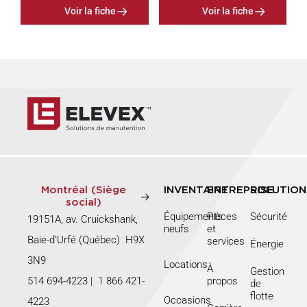
Voir la fiche
Voir la fiche
Montréal (Siège
INVENTAIRE
ENTREPRISE
SOLUTION
social)
Équipements
Pièces
Sécurité
19151A, av. Cruickshank,
neufs
et
Baie-d’Urfé (Québec) H9X
services
Énergie
3N9
Locations
À
Gestion
514 694-4223
|
1 866 421-
propos
de
flotte
Occasions
4223