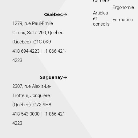
Carrière
Ergonomie
Articles
Québec
et
Formation
1279, rue Paul-Émile
conseils
Giroux, Suite 200, Québec
(Québec) G1C 0K9
418 694-4223
|
1 866 421-
4223
Saguenay
2307, rue Alexis-Le-
Trotteur, Jonquière
(Québec) G7X 9H8
418 543-0000
|
1 866 421-
4223