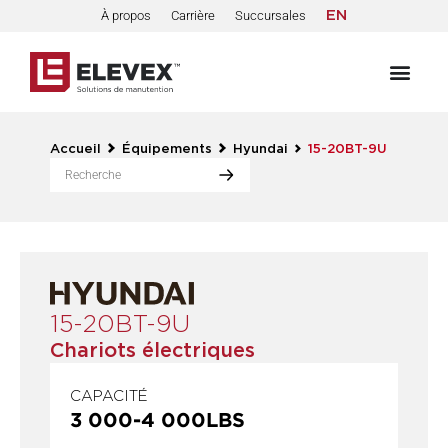
À propos
Carrière
Succursales
EN
Accueil
Équipements
Hyundai
15-20BT-9U
15-20BT-9U
Chariots électriques
CAPACITÉ
3 000
-
4 000
LBS