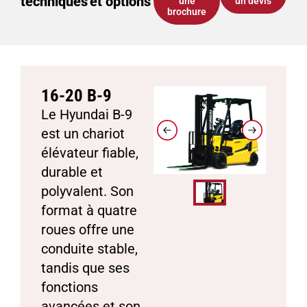
techniques
et options
une
un devis
brochure
16-20 B-9
Le Hyundai B-9
est un chariot
élévateur fiable,
durable et
polyvalent. Son
format à quatre
roues offre une
conduite stable,
tandis que ses
fonctions
avancées et son