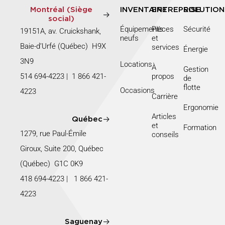
Montréal (Siège
INVENTAIRE
ENTREPRISE
SOLUTION
social)
Équipements
Pièces
Sécurité
19151A, av. Cruickshank,
neufs
et
Baie-d’Urfé (Québec) H9X
services
Énergie
3N9
Locations
À
Gestion
514 694-4223
|
1 866 421-
propos
de
flotte
Occasions
4223
Carrière
Ergonomie
Articles
Québec
et
Formation
1279, rue Paul-Émile
conseils
Giroux, Suite 200, Québec
(Québec) G1C 0K9
418 694-4223
|
1 866 421-
4223
Saguenay