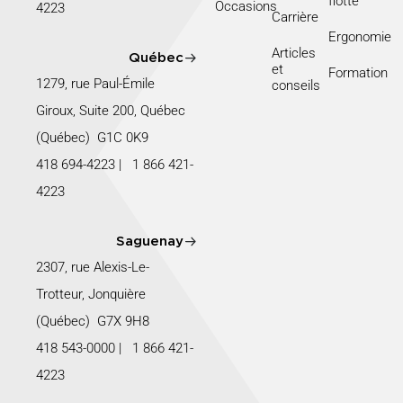
flotte
Occasions
4223
Carrière
Ergonomie
Articles
Québec
et
Formation
1279, rue Paul-Émile
conseils
Giroux, Suite 200, Québec
(Québec) G1C 0K9
418 694-4223
|
1 866 421-
4223
Saguenay
2307, rue Alexis-Le-
Trotteur, Jonquière
(Québec) G7X 9H8
418 543-0000
|
1 866 421-
4223