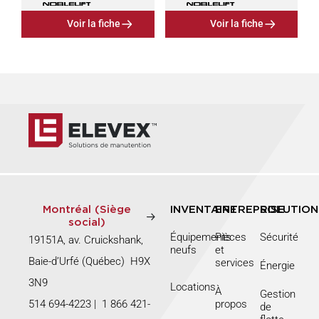
Voir la fiche
Voir la fiche
Montréal (Siège
INVENTAIRE
ENTREPRISE
SOLUTION
social)
Équipements
Pièces
Sécurité
19151A, av. Cruickshank,
neufs
et
Baie-d’Urfé (Québec) H9X
services
Énergie
3N9
Locations
À
Gestion
514 694-4223
|
1 866 421-
propos
de