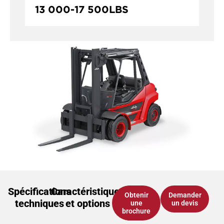
13 000
-
17 500
LBS
Spécifications
Caractéristiques
Obtenir
Demander
techniques
et options
une
un devis
brochure