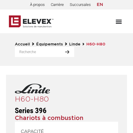
À propos
Carrière
Succursales
EN
Accueil
Équipements
Linde
H60-H80
H60-H80
Series 396
Chariots à combustion
CAPACITÉ