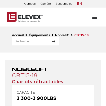
À propos
Carrière
Succursales
EN
Accueil
Équipements
Noblelift
CBT15-18
CBT15-18
Chariots rétractables
CAPACITÉ
3 300
-
3 900
LBS