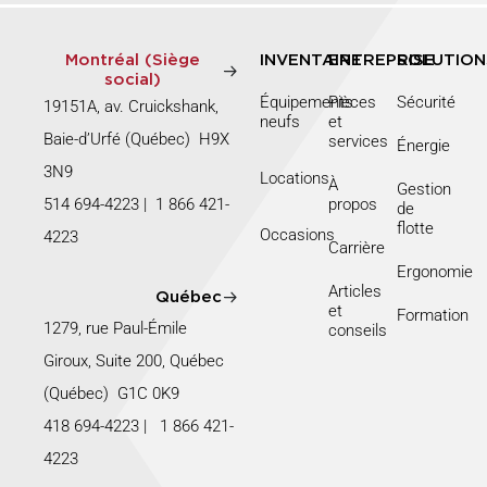
Montréal (Siège
INVENTAIRE
ENTREPRISE
SOLUTION
social)
Équipements
Pièces
Sécurité
19151A, av. Cruickshank,
neufs
et
Baie-d’Urfé (Québec) H9X
services
Énergie
3N9
Locations
À
Gestion
514 694-4223
|
1 866 421-
propos
de
flotte
Occasions
4223
Carrière
Ergonomie
Articles
Québec
et
Formation
1279, rue Paul-Émile
conseils
Giroux, Suite 200, Québec
(Québec) G1C 0K9
418 694-4223
|
1 866 421-
4223