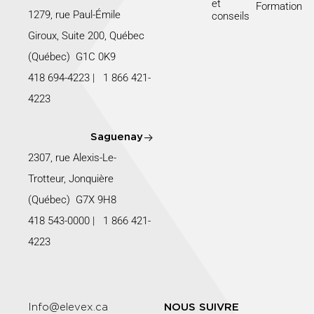
et
Formation
1279, rue Paul-Émile
conseils
Giroux, Suite 200, Québec
(Québec) G1C 0K9
418 694-4223
|
1 866 421-
4223
Saguenay
2307, rue Alexis-Le-
Trotteur, Jonquière
(Québec) G7X 9H8
418 543-0000
|
1 866 421-
4223
Info@elevex.ca
NOUS SUIVRE