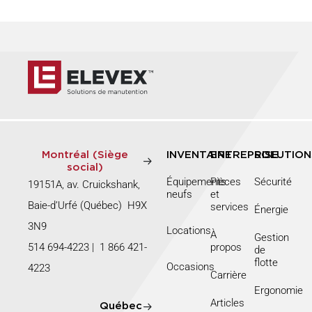
Montréal (Siège
INVENTAIRE
ENTREPRISE
SOLUTION
social)
Équipements
Pièces
Sécurité
19151A, av. Cruickshank,
neufs
et
Baie-d’Urfé (Québec) H9X
services
Énergie
3N9
Locations
À
Gestion
514 694-4223
|
1 866 421-
propos
de
flotte
Occasions
4223
Carrière
Ergonomie
Articles
Québec