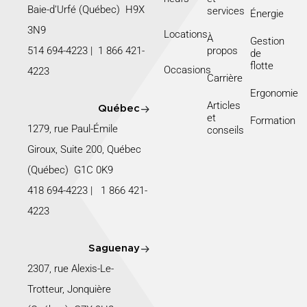
Baie-d’Urfé (Québec) H9X
services
Énergie
3N9
Locations
À
Gestion
514 694-4223
|
1 866 421-
propos
de
flotte
Occasions
4223
Carrière
Ergonomie
Articles
Québec
et
Formation
1279, rue Paul-Émile
conseils
Giroux, Suite 200, Québec
(Québec) G1C 0K9
418 694-4223
|
1 866 421-
4223
Saguenay
2307, rue Alexis-Le-
Trotteur, Jonquière