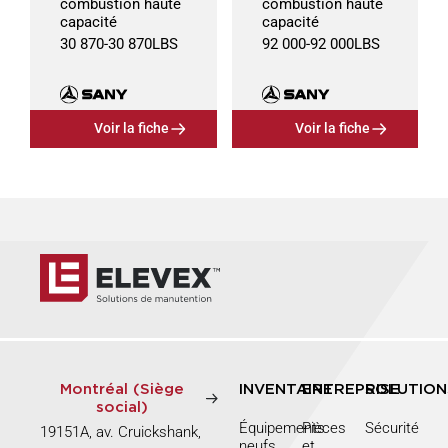
combustion haute
combustion haute
capacité
capacité
30 870
-
30 870
LBS
92 000
-
92 000
LBS
Voir la fiche
Voir la fiche
Montréal (Siège
INVENTAIRE
ENTREPRISE
SOLUTION
social)
Équipements
Pièces
Sécurité
19151A, av. Cruickshank,
neufs
et