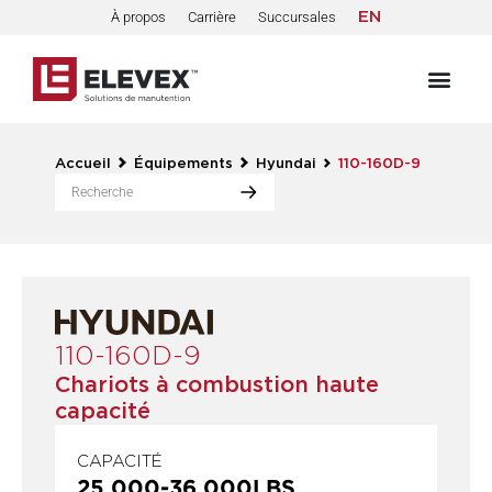
À propos
Carrière
Succursales
EN
Accueil
Équipements
Hyundai
110-160D-9
110-160D-9
Chariots à combustion haute
capacité
CAPACITÉ
25 000
-
36 000
LBS