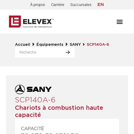
À propos
Carrière
Succursales
EN
Accueil
Équipements
SANY
SCP140A-6
SCP140A-6
Chariots à combustion haute
capacité
CAPACITÉ