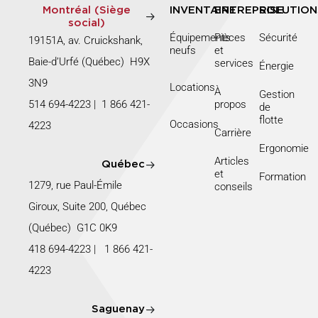
Montréal (Siège
INVENTAIRE
ENTREPRISE
SOLUTION
social)
Équipements
Pièces
Sécurité
19151A, av. Cruickshank,
neufs
et
Baie-d’Urfé (Québec) H9X
services
Énergie
3N9
Locations
À
Gestion
514 694-4223
|
1 866 421-
propos
de
flotte
Occasions
4223
Carrière
Ergonomie
Articles
Québec
et
Formation
1279, rue Paul-Émile
conseils
Giroux, Suite 200, Québec
(Québec) G1C 0K9
418 694-4223
|
1 866 421-
4223
Saguenay