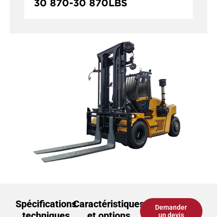
30 870
-
30 870
LBS
Spécifications
Caractéristiques
Demander
techniques
et options
un devis