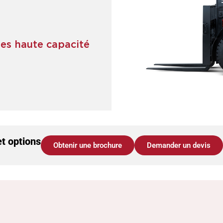
ues haute capacité
et options
Obtenir une brochure
Demander un devis