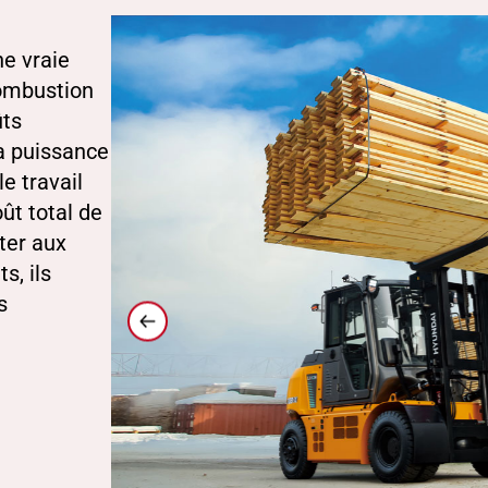
ne vraie
combustion
ûts
la puissance
e travail
ût total de
ter aux
s, ils
s