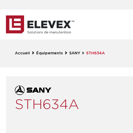
Accueil
Équipements
SANY
STH634A
STH634A