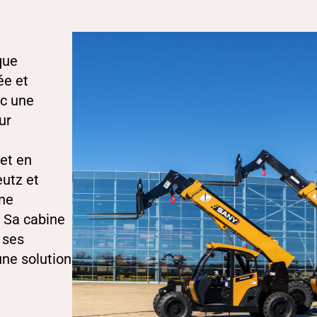
que
ée et
ec une
ur
 et en
eutz et
une
. Sa cabine
 ses
une solution