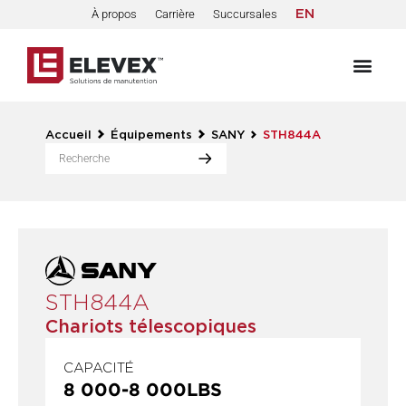
À propos
Carrière
Succursales
EN
Accueil
Équipements
SANY
STH844A
STH844A
Chariots télescopiques
CAPACITÉ
8 000
-
8 000
LBS