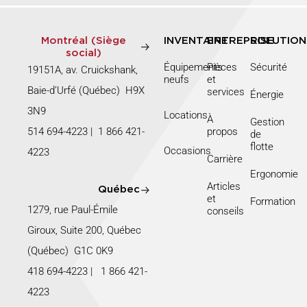
Montréal (Siège
INVENTAIRE
ENTREPRISE
SOLUTION
social)
Équipements
Pièces
Sécurité
19151A, av. Cruickshank,
neufs
et
Baie-d’Urfé (Québec) H9X
services
Énergie
3N9
Locations
À
Gestion
514 694-4223
|
1 866 421-
propos
de
flotte
Occasions
4223
Carrière
Ergonomie
Articles
Québec
et
Formation
1279, rue Paul-Émile
conseils
Giroux, Suite 200, Québec
(Québec) G1C 0K9
418 694-4223
|
1 866 421-
4223